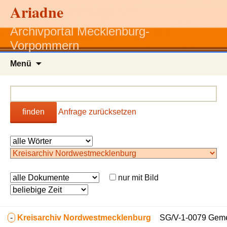
Ariadne
Archivportal Mecklenburg-
Vorpommern
Zum
Menü
Inhalt
springen
finden
Anfrage zurücksetzen
nur mit Bild
-
Kreisarchiv Nordwestmecklenburg
SG/V-1-0079 Gemei