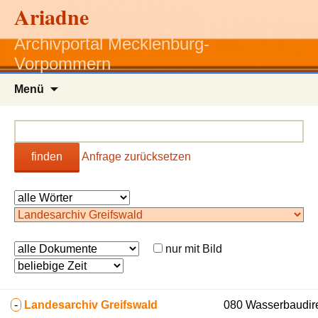
Ariadne
Archivportal Mecklenburg-
Vorpommern
Zum
Menü
Inhalt
springen
finden
Anfrage zurücksetzen
nur mit Bild
-
Landesarchiv Greifswald
080 Wasserbaudirek