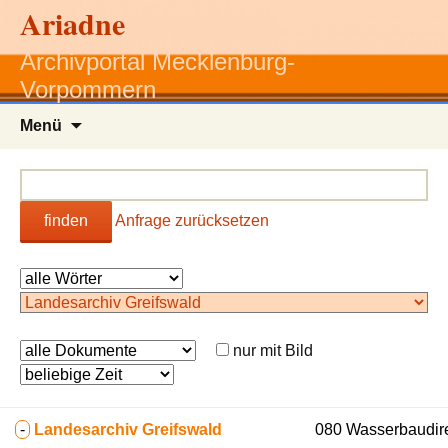
Ariadne
Archivportal Mecklenburg-
Vorpommern
Zum
Menü
Inhalt
springen
finden
Anfrage zurücksetzen
nur mit Bild
-
Landesarchiv Greifswald
080 Wasserbaudirek