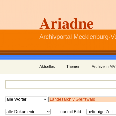
Ariadne
Archivportal Mecklenburg-
Zum
Aktuelles
Themen
Archive in MV
Inhalt
springen
nur mit Bild