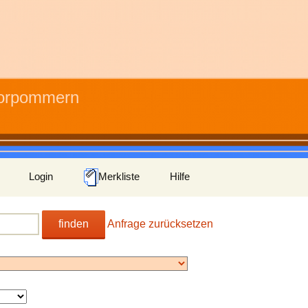
Vorpommern
Login
Merkliste
Hilfe
finden
Anfrage zurücksetzen