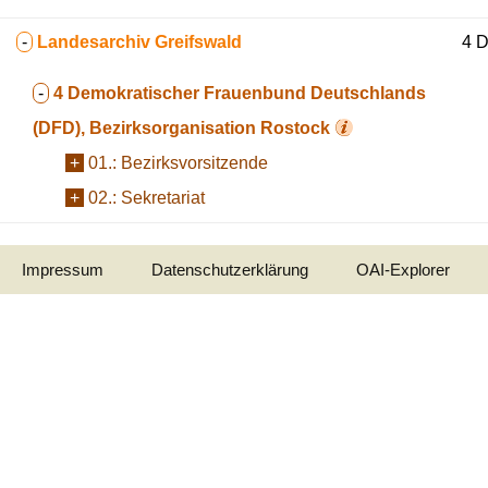
-
Landesarchiv Greifswald
4 D
-
4
Demokratischer Frauenbund Deutschlands
(DFD), Bezirksorganisation Rostock
+
01.:
Bezirksvorsitzende
+
02.:
Sekretariat
Impressum
Datenschutzerklärung
OAI-Explorer