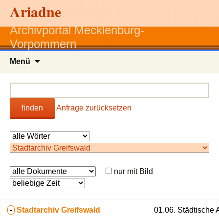
Ariadne
Archivportal Mecklenburg-
Vorpommern
Zum
Menü
Inhalt
springen
finden
Anfrage zurücksetzen
nur mit Bild
-
Stadtarchiv Greifswald
01.06. Städtische 