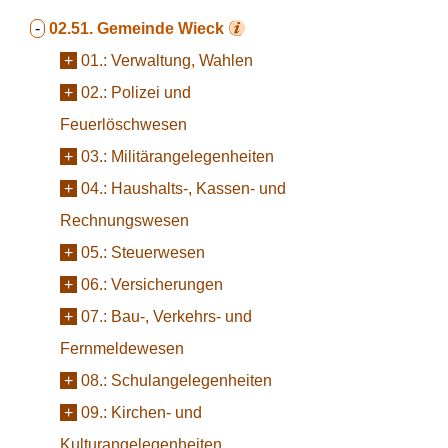
-
02.51.
Gemeinde Wieck
+
01.:
Verwaltung, Wahlen
+
02.:
Polizei und
Feuerlöschwesen
+
03.:
Militärangelegenheiten
+
04.:
Haushalts-, Kassen- und
Rechnungswesen
+
05.:
Steuerwesen
+
06.:
Versicherungen
+
07.:
Bau-, Verkehrs- und
Fernmeldewesen
+
08.:
Schulangelegenheiten
+
09.:
Kirchen- und
Kulturangelegenheiten