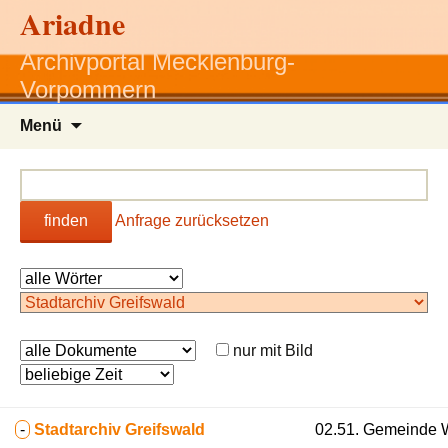
Ariadne
Archivportal Mecklenburg-
Vorpommern
Zum
Menü
Inhalt
springen
finden
Anfrage zurücksetzen
nur mit Bild
-
Stadtarchiv Greifswald
02.51. Gemeinde W