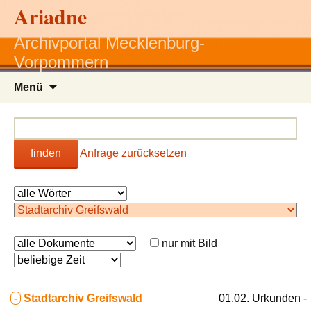
Ariadne
Archivportal Mecklenburg-
Vorpommern
Zum
Menü
Inhalt
springen
finden
Anfrage zurücksetzen
nur mit Bild
-
Stadtarchiv Greifswald
01.02. Urkunden -