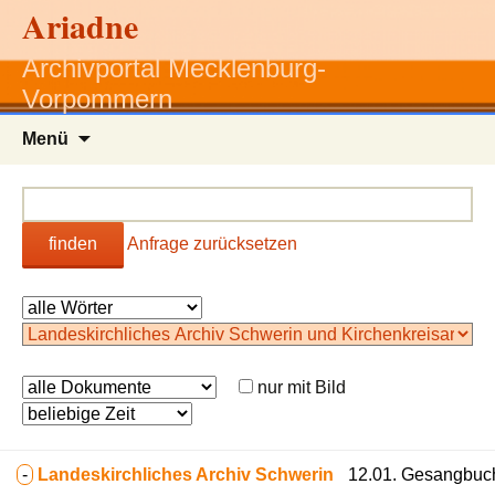
Ariadne
Archivportal Mecklenburg-
Vorpommern
Zum
Menü
Inhalt
springen
finden
Anfrage zurücksetzen
nur mit Bild
-
Landeskirchliches Archiv Schwerin
12.01. Gesangbuc