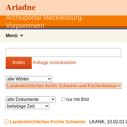
Ariadne
Archivportal Mecklenburg-
Vorpommern
Zum
Menü
Inhalt
springen
finden
Anfrage zurücksetzen
nur mit Bild
-
Landeskirchliches Archiv Schwerin
LKANK, 10.02.01 L