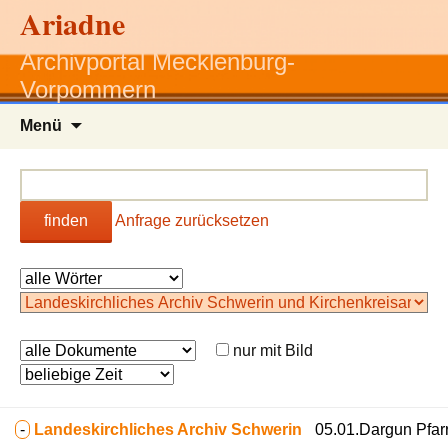
Ariadne
Archivportal Mecklenburg-
Vorpommern
Zum
Menü
Inhalt
springen
finden
Anfrage zurücksetzen
nur mit Bild
-
Landeskirchliches Archiv Schwerin
05.01.Dargun Pfar