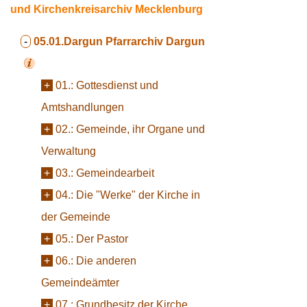
und Kirchenkreisarchiv Mecklenburg
-
05.01.Dargun
Pfarrarchiv Dargun
+
01.:
Gottesdienst und
Amtshandlungen
+
02.:
Gemeinde, ihr Organe und
Verwaltung
+
03.:
Gemeindearbeit
+
04.:
Die "Werke" der Kirche in
der Gemeinde
+
05.:
Der Pastor
+
06.:
Die anderen
Gemeindeämter
+
07.:
Grundbesitz der Kirche,