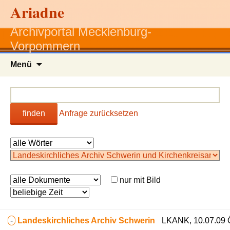
Ariadne
Archivportal Mecklenburg-
Vorpommern
Zum
Menü
Inhalt
springen
finden
Anfrage zurücksetzen
nur mit Bild
-
Landeskirchliches Archiv Schwerin
LKANK, 10.07.09 Ö