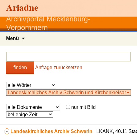
Ariadne
Archivportal Mecklenburg-
Vorpommern
Zum
Menü
Inhalt
springen
finden
Anfrage zurücksetzen
nur mit Bild
-
Landeskirchliches Archiv Schwerin
LKANK, 40.11 Stadt