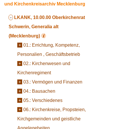
und Kirchenkreisarchiv Mecklenburg
-
LKANK, 10.00.00
Oberkirchenrat
Schwerin, Generalia alt
(Mecklenburg)
+
01.:
Errichtung, Kompetenz,
Personalien , Geschäftsbetrieb
+
02.:
Kirchenwesen und
Kirchenregiment
+
03.:
Vermögen und Finanzen
+
04.:
Bausachen
+
05.:
Verschiedenes
+
06.:
Kirchenkreise, Propsteien,
Kirchgemeinden und geistliche
Angelegeheiten