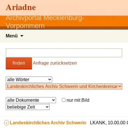
Ariadne
Archivportal Mecklenburg-
Vorpommern
Zum
Menü
Inhalt
springen
finden
Anfrage zurücksetzen
nur mit Bild
-
Landeskirchliches Archiv Schwerin
LKANK, 10.00.00 Ob