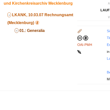
und Kirchenkreisarchiv Mecklenburg
∧
LAUF
-
LKANK, 10.03.07
Rechnungsamt
∨
(Mecklenburg)
-
01.:
Generalia
Si
Ti
OAI-PMH
En
i
La
B
M