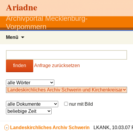
Ariadne
Archivportal Mecklenburg-
Vorpommern
Zum
Menü
Inhalt
springen
finden
Anfrage zurücksetzen
nur mit Bild
-
Landeskirchliches Archiv Schwerin
LKANK, 10.03.07 R