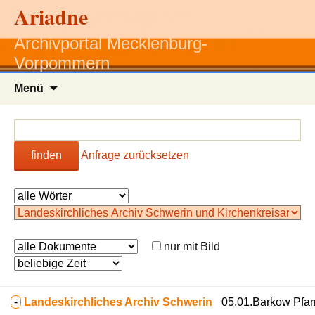
Ariadne
Archivportal Mecklenburg-
Vorpommern
Zum
Menü
Inhalt
springen
finden
Anfrage zurücksetzen
nur mit Bild
-
Landeskirchliches Archiv Schwerin
05.01.Barkow Pfarr