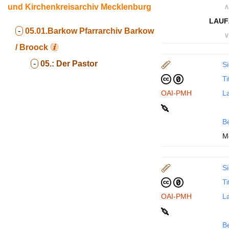
und Kirchenkreisarchiv Mecklenburg
∧
LAUF
-
05.01.Barkow
Pfarrarchiv Barkow
∨
/ Broock
-
05.:
Der Pastor
Si
Ti
OAI-PMH
La
B
M
Si
Ti
OAI-PMH
La
B