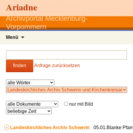
Ariadne
Archivportal Mecklenburg-
Vorpommern
Zum
Menü
Inhalt
springen
finden
Anfrage zurücksetzen
nur mit Bild
-
Landeskirchliches Archiv Schwerin
05.01.Blanke Pfar