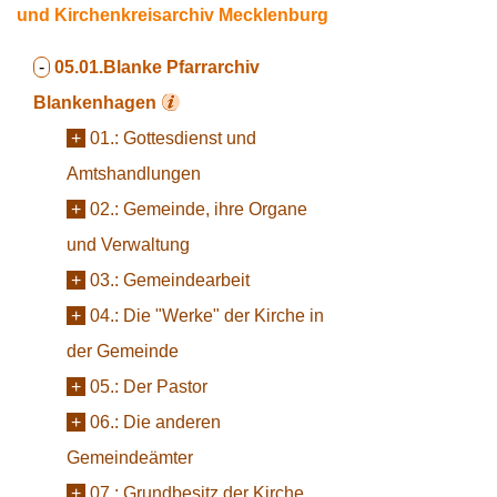
und Kirchenkreisarchiv Mecklenburg
-
05.01.Blanke
Pfarrarchiv
Blankenhagen
+
01.:
Gottesdienst und
Amtshandlungen
+
02.:
Gemeinde, ihre Organe
und Verwaltung
+
03.:
Gemeindearbeit
+
04.:
Die "Werke" der Kirche in
der Gemeinde
+
05.:
Der Pastor
+
06.:
Die anderen
Gemeindeämter
+
07.:
Grundbesitz der Kirche,