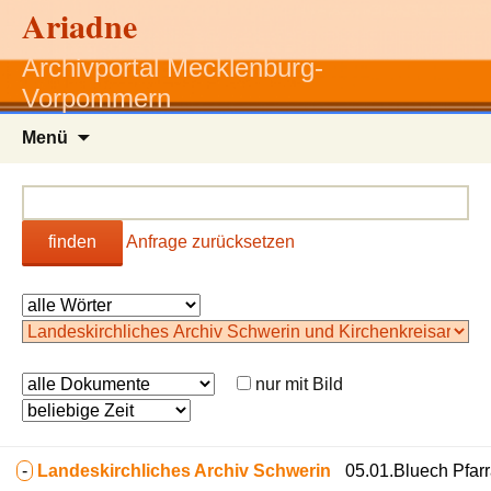
Ariadne
Archivportal Mecklenburg-
Vorpommern
Zum
Menü
Inhalt
springen
finden
Anfrage zurücksetzen
nur mit Bild
-
Landeskirchliches Archiv Schwerin
05.01.Bluech Pfarr