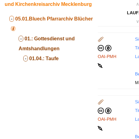
und Kirchenkreisarchiv Mecklenburg
∧
LAUF
-
05.01.Bluech
Pfarrarchiv Blücher
∨
-
01.:
Gottesdienst und
Si
Ti
Amtshandlungen
OAI-PMH
La
-
01.04.:
Taufe
B
M
Si
Ti
OAI-PMH
La
B