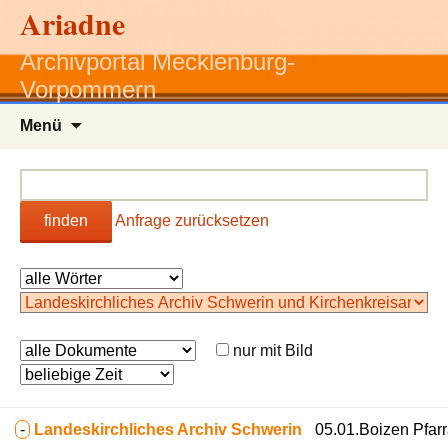
Ariadne
Archivportal Mecklenburg-
Vorpommern
Zum
Menü
Inhalt
springen
finden
Anfrage zurücksetzen
nur mit Bild
-
Landeskirchliches Archiv Schwerin
05.01.Boizen Pfarr