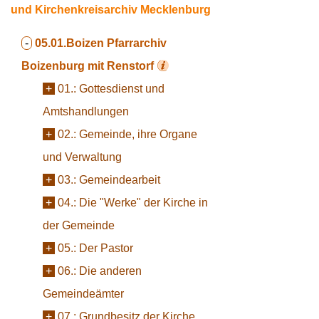
und Kirchenkreisarchiv Mecklenburg
-
05.01.Boizen
Pfarrarchiv
Boizenburg mit Renstorf
+
01.:
Gottesdienst und
Amtshandlungen
+
02.:
Gemeinde, ihre Organe
und Verwaltung
+
03.:
Gemeindearbeit
+
04.:
Die "Werke" der Kirche in
der Gemeinde
+
05.:
Der Pastor
+
06.:
Die anderen
Gemeindeämter
+
07.:
Grundbesitz der Kirche,