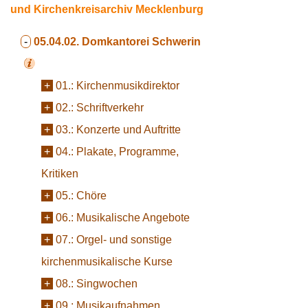
und Kirchenkreisarchiv Mecklenburg
-
05.04.02.
Domkantorei Schwerin
+
01.:
Kirchenmusikdirektor
+
02.:
Schriftverkehr
+
03.:
Konzerte und Auftritte
+
04.:
Plakate, Programme,
Kritiken
+
05.:
Chöre
+
06.:
Musikalische Angebote
+
07.:
Orgel- und sonstige
kirchenmusikalische Kurse
+
08.:
Singwochen
+
09.:
Musikaufnahmen