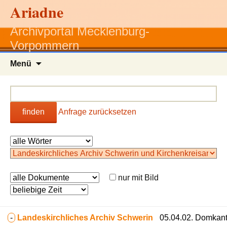
Ariadne
Archivportal Mecklenburg-
Vorpommern
Zum
Menü
Inhalt
springen
finden
Anfrage zurücksetzen
nur mit Bild
-
Landeskirchliches Archiv Schwerin
05.04.02. Domkant