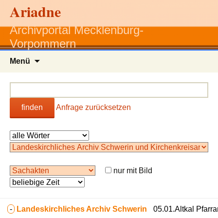
Ariadne
Archivportal Mecklenburg-
Vorpommern
Zum
Menü
Inhalt
springen
finden
Anfrage zurücksetzen
nur mit Bild
-
Landeskirchliches Archiv Schwerin
05.01.Altkal Pfarra