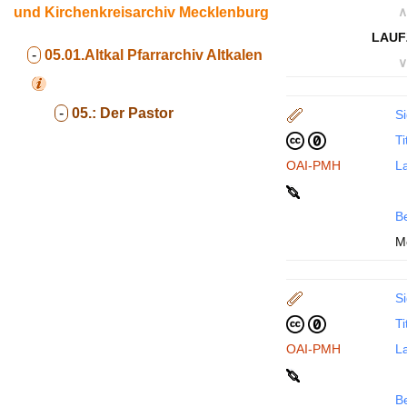
und Kirchenkreisarchiv Mecklenburg
∧
LAUF
-
05.01.Altkal
Pfarrarchiv Altkalen
∨
-
05.:
Der Pastor
Si
Ti
OAI-PMH
La
B
Me
Si
Ti
OAI-PMH
La
B