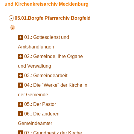
und Kirchenkreisarchiv Mecklenburg
-
05.01.Borgfe
Pfarrarchiv Borgfeld
+
01.:
Gottesdienst und
Amtshandlungen
+
02.:
Gemeinde, ihre Organe
und Verwaltung
+
03.:
Gemeindearbeit
+
04.:
Die "Werke" der Kirche in
der Gemeinde
+
05.:
Der Pastor
+
06.:
Die anderen
Gemeindeämter
+
07.:
Grundbesitz der Kirche,