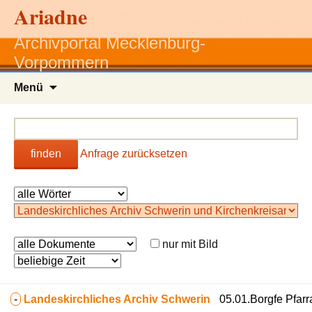
Ariadne
Archivportal Mecklenburg-
Vorpommern
Zum
Menü
Inhalt
springen
finden
Anfrage zurücksetzen
nur mit Bild
-
Landeskirchliches Archiv Schwerin
05.01.Borgfe Pfarra