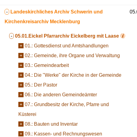
-
Landeskirchliches Archiv Schwerin und
05.
Kirchenkreisarchiv Mecklenburg
-
05.01.Eickel
Pfarrarchiv Eickelberg mit Laase
+
01.:
Gottesdienst und Amtshandlungen
+
02.:
Gemeinde, ihre Organe und Verwaltung
+
03.:
Gemeindearbeit
+
04.:
Die "Werke" der Kirche in der Gemeinde
+
05.:
Der Pastor
+
06.:
Die anderen Gemeindeämter
+
07.:
Grundbesitz der Kirche, Pfarre und
Küsterei
+
08.:
Bauten und Inventar
+
09.:
Kassen- und Rechnungswesen