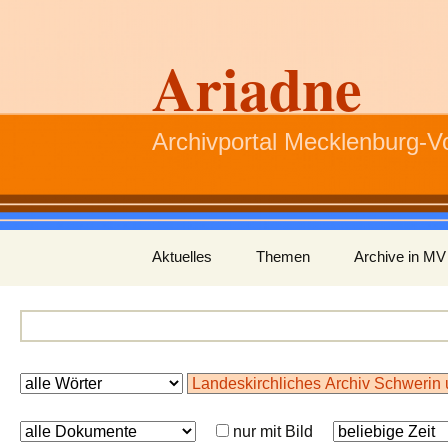
Ariadne
Archivportal Mecklenburg-
Zum
Aktuelles
Themen
Archive in MV
Inhalt
springen
nur mit Bild