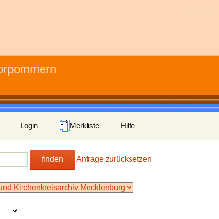
Vorpommern
Login
Merkliste
Hilfe
finden
Anfrage zurücksetzen