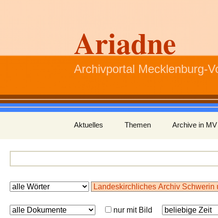
Ariadne
Archivportal Mecklenburg-
Zum
Aktuelles
Themen
Archive in MV
Inhalt
springen
nur mit Bild