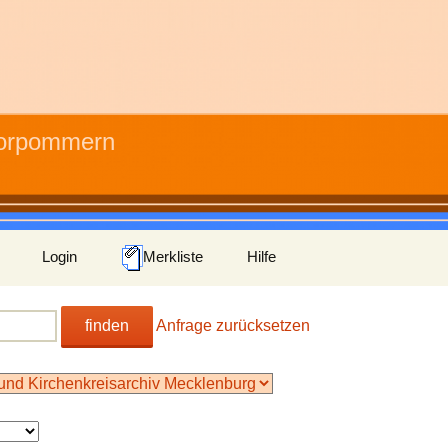
Vorpommern
Login
Merkliste
Hilfe
finden
Anfrage zurücksetzen