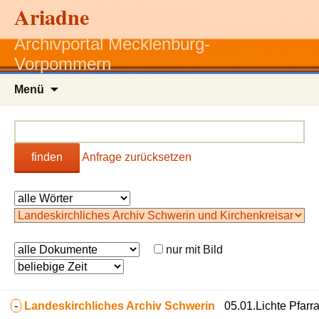
Ariadne
Archivportal Mecklenburg-
Vorpommern
Zum
Menü
Inhalt
springen
finden
Anfrage zurücksetzen
nur mit Bild
-
Landeskirchliches Archiv Schwerin
05.01.Lichte Pfarr