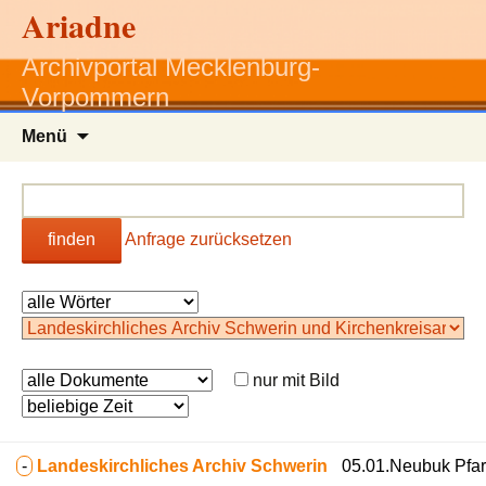
Ariadne
Archivportal Mecklenburg-
Vorpommern
Zum
Menü
Inhalt
springen
finden
Anfrage zurücksetzen
nur mit Bild
-
Landeskirchliches Archiv Schwerin
05.01.Neubuk Pfar