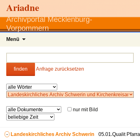
Ariadne
Archivportal Mecklenburg-
Vorpommern
Zum
Menü
Inhalt
springen
finden
Anfrage zurücksetzen
nur mit Bild
-
Landeskirchliches Archiv Schwerin
05.01.Qualit Pfarra