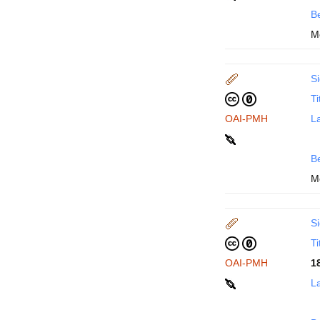
B
M
Si
Ti
OAI-PMH
La
B
M
Si
Ti
OAI-PMH
1
La