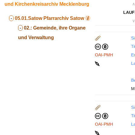
und Kirchenkreisarchiv Mecklenburg
∧
LAUF
-
05.01.Satow
Pfarrarchiv Satow
∨
-
02.:
Gemeinde, ihre Organe
und Verwaltung
Si
Ti
OAI-PMH
En
La
B
M
Si
Ti
OAI-PMH
La