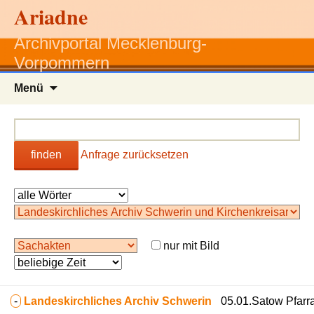
Ariadne
Archivportal Mecklenburg-
Vorpommern
Zum
Menü
Inhalt
springen
finden
Anfrage zurücksetzen
nur mit Bild
-
Landeskirchliches Archiv Schwerin
05.01.Satow Pfarr