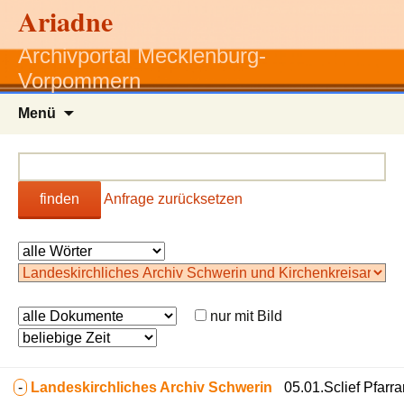
Ariadne
Archivportal Mecklenburg-
Vorpommern
Zum
Menü
Inhalt
springen
finden
Anfrage zurücksetzen
nur mit Bild
-
Landeskirchliches Archiv Schwerin
05.01.Sclief Pfarra