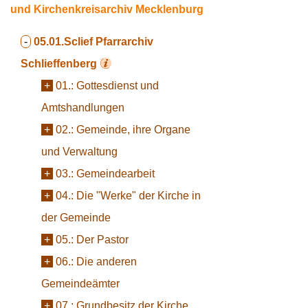
und Kirchenkreisarchiv Mecklenburg
-
05.01.Sclief
Pfarrarchiv
Schlieffenberg
+
01.:
Gottesdienst und
Amtshandlungen
+
02.:
Gemeinde, ihre Organe
und Verwaltung
+
03.:
Gemeindearbeit
+
04.:
Die "Werke" der Kirche in
der Gemeinde
+
05.:
Der Pastor
+
06.:
Die anderen
Gemeindeämter
+
07.:
Grundbesitz der Kirche,