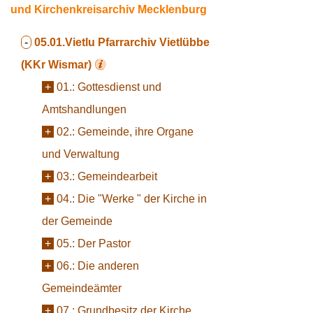
und Kirchenkreisarchiv Mecklenburg
-
05.01.Vietlu
Pfarrarchiv Vietlübbe
(KKr Wismar)
+
01.:
Gottesdienst und
Amtshandlungen
+
02.:
Gemeinde, ihre Organe
und Verwaltung
+
03.:
Gemeindearbeit
+
04.:
Die "Werke " der Kirche in
der Gemeinde
+
05.:
Der Pastor
+
06.:
Die anderen
Gemeindeämter
+
07.:
Grundbesitz der Kirche,