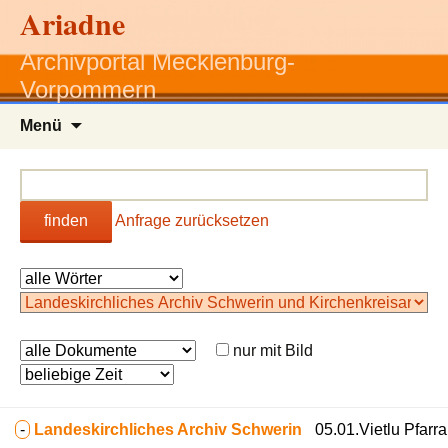
Ariadne
Archivportal Mecklenburg-
Vorpommern
Zum
Menü
Inhalt
springen
finden
Anfrage zurücksetzen
nur mit Bild
-
Landeskirchliches Archiv Schwerin
05.01.Vietlu Pfarr