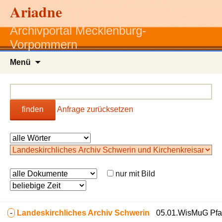
Ariadne
Archivportal Mecklenburg-
Vorpommern
Zum
Menü
Inhalt
springen
finden
Anfrage zurücksetzen
nur mit Bild
-
Landeskirchliches Archiv Schwerin
05.01.WisMuG Pfar