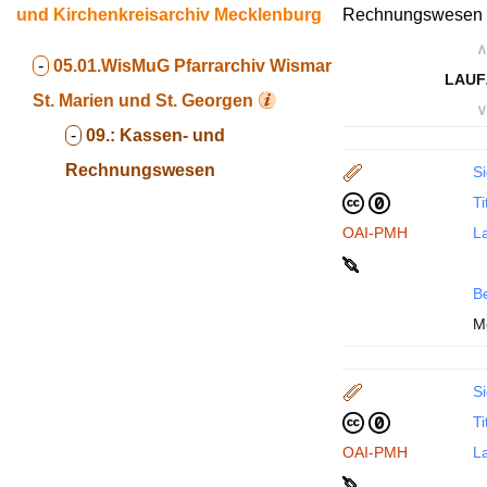
und Kirchenkreisarchiv Mecklenburg
Rechnungswesen
∧
-
05.01.WisMuG
Pfarrarchiv Wismar
LAUF
St. Marien und St. Georgen
∨
-
09.:
Kassen- und
Rechnungswesen
Si
Ti
OAI-PMH
La
B
M
Si
Ti
OAI-PMH
La