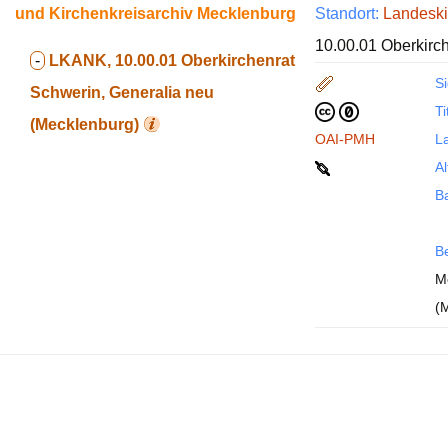
und Kirchenkreisarchiv Mecklenburg
Standort:
Landeski
10.00.01 Oberkirc
-
LKANK, 10.00.01
Oberkirchenrat
Si
Schwerin, Generalia neu
Ti
(Mecklenburg)
OAI-PMH
La
Al
B
B
M
(