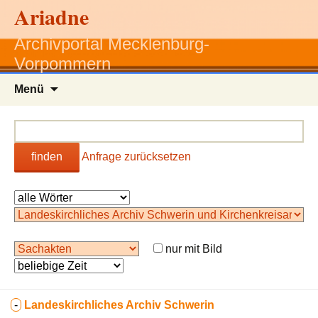
Ariadne
Archivportal Mecklenburg-
Vorpommern
Zum
Menü
Inhalt
springen
finden
Anfrage zurücksetzen
nur mit Bild
-
Landeskirchliches Archiv Schwerin