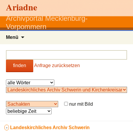
Ariadne
Archivportal Mecklenburg-
Vorpommern
Zum
Menü
Inhalt
springen
finden
Anfrage zurücksetzen
nur mit Bild
-
Landeskirchliches Archiv Schwerin