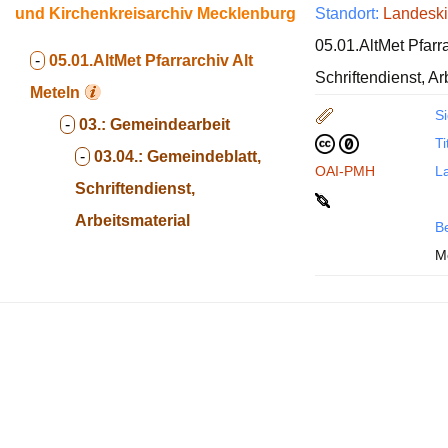
und Kirchenkreisarchiv Mecklenburg
Standort:
Landeski
05.01.AltMet Pfarr
-
05.01.AltMet
Pfarrarchiv Alt
Schriftendienst, Ar
Meteln
Si
-
03.:
Gemeindearbeit
Ti
-
03.04.:
Gemeindeblatt,
OAI-PMH
La
Schriftendienst,
Arbeitsmaterial
B
Me