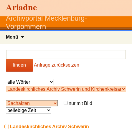
Ariadne
Archivportal Mecklenburg-
Vorpommern
Zum
Menü
Inhalt
springen
finden
Anfrage zurücksetzen
nur mit Bild
-
Landeskirchliches Archiv Schwerin