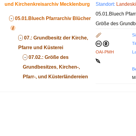
und Kirchenkreisarchiv Mecklenburg
Standort:
Landeski
05.01.Bluech Pfarr
-
05.01.Bluech
Pfarrarchiv Blücher
Größe des Grundbes
Si
-
07.:
Grundbesitz der Kirche,
Ti
Pfarre und Küsterei
OAI-PMH
La
-
07.02.:
Größe des
Grundbesitzes, Kirchen-,
B
Pfarr-, und Küsterländereien
M