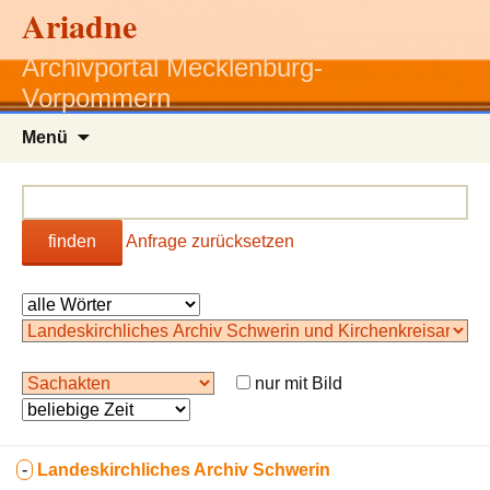
Ariadne
Archivportal Mecklenburg-
Vorpommern
Zum
Menü
Inhalt
springen
finden
Anfrage zurücksetzen
nur mit Bild
-
Landeskirchliches Archiv Schwerin