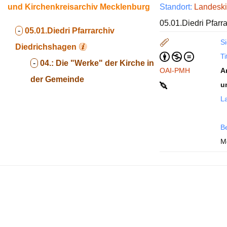
und Kirchenkreisarchiv Mecklenburg
Standort:
Landeski
05.01.Diedri Pfarr
-
05.01.Diedri
Pfarrarchiv
Si
Diedrichshagen
Ti
-
04.:
Die "Werke" der Kirche in
OAI-PMH
A
der Gemeinde
u
La
B
M