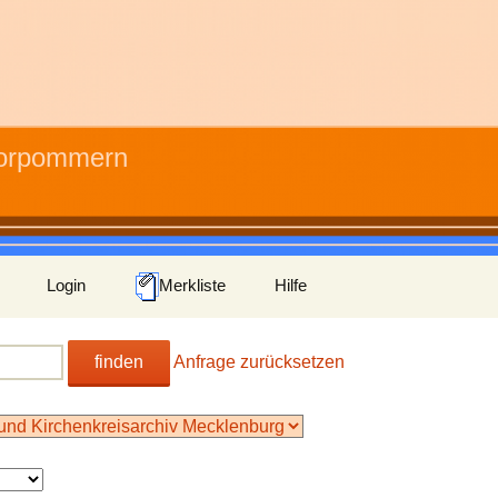
Vorpommern
Login
Merkliste
Hilfe
finden
Anfrage zurücksetzen