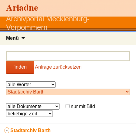
Ariadne
Archivportal Mecklenburg-
Vorpommern
Zum
Menü
Inhalt
springen
finden
Anfrage zurücksetzen
nur mit Bild
-
Stadtarchiv Barth