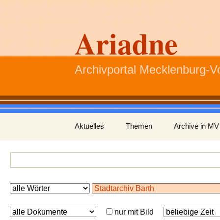
Ariadne
Archivportal Mecklenburg-
Zum
Aktuelles
Themen
Archive in MV
Inhalt
springen
nur mit Bild