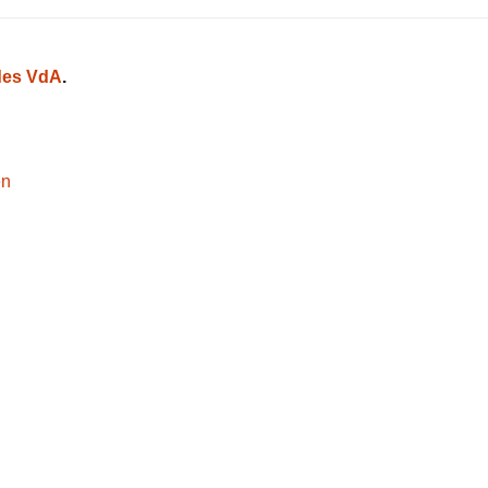
es VdA
.
en