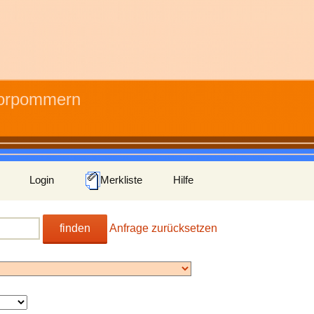
Vorpommern
Login
Merkliste
Hilfe
finden
Anfrage zurücksetzen