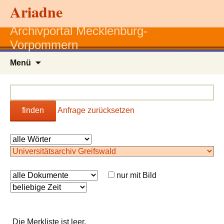
Ariadne
Archivportal Mecklenburg-
Vorpommern
Zum
Menü
Inhalt
springen
finden
Anfrage zurücksetzen
nur mit Bild
Die Merkliste ist leer.