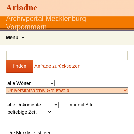
Ariadne
Archivportal Mecklenburg-
Vorpommern
Zum
Menü
Inhalt
springen
finden
Anfrage zurücksetzen
nur mit Bild
Die Merkliste ist leer.