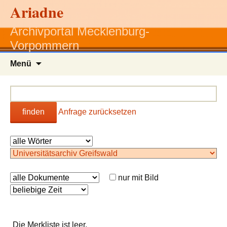
Ariadne
Archivportal Mecklenburg-
Vorpommern
Zum
Menü
Inhalt
springen
finden
Anfrage zurücksetzen
nur mit Bild
Die Merkliste ist leer.