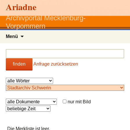
Ariadne
Archivportal Mecklenburg-
Vorpommern
Zum
Menü
Inhalt
springen
finden
Anfrage zurücksetzen
nur mit Bild
Die Merkliste ist leer.