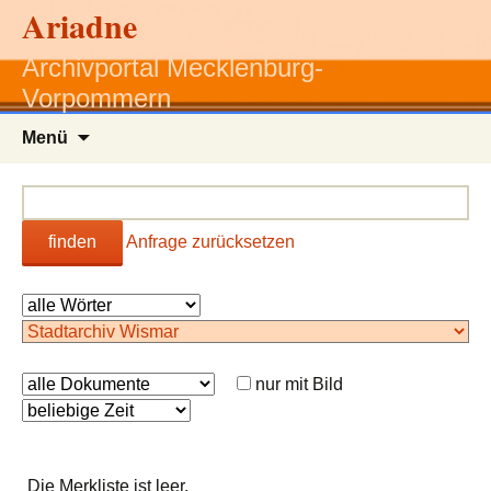
Ariadne
Archivportal Mecklenburg-
Vorpommern
Zum
Menü
Inhalt
springen
finden
Anfrage zurücksetzen
nur mit Bild
Die Merkliste ist leer.