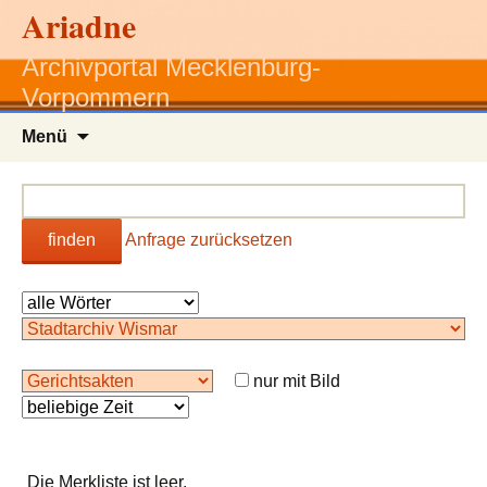
Ariadne
Archivportal Mecklenburg-
Vorpommern
Zum
Menü
Inhalt
springen
finden
Anfrage zurücksetzen
nur mit Bild
Die Merkliste ist leer.