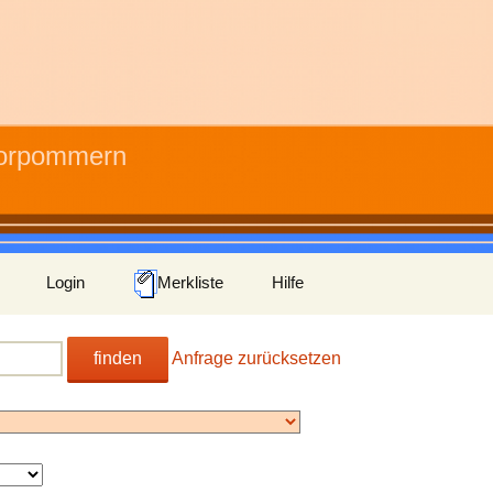
Vorpommern
Login
Merkliste
Hilfe
finden
Anfrage zurücksetzen