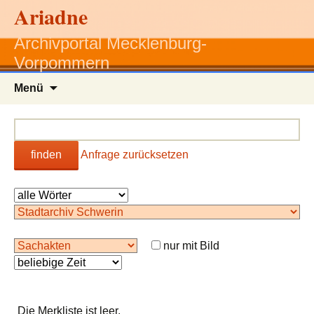
Ariadne
Archivportal Mecklenburg-
Vorpommern
Zum
Menü
Inhalt
springen
finden
Anfrage zurücksetzen
nur mit Bild
Die Merkliste ist leer.