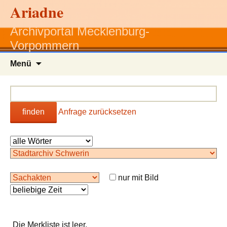
Ariadne
Archivportal Mecklenburg-
Vorpommern
Zum
Menü
Inhalt
springen
finden
Anfrage zurücksetzen
nur mit Bild
Die Merkliste ist leer.