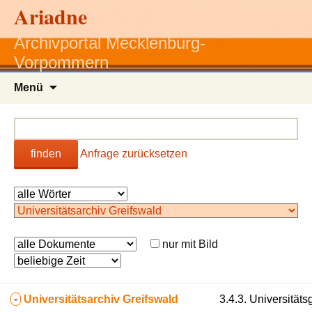
Ariadne
Archivportal Mecklenburg-
Vorpommern
Zum
Menü
Inhalt
springen
finden
Anfrage zurücksetzen
nur mit Bild
-
Universitätsarchiv Greifswald
3.4.3. Universitäts