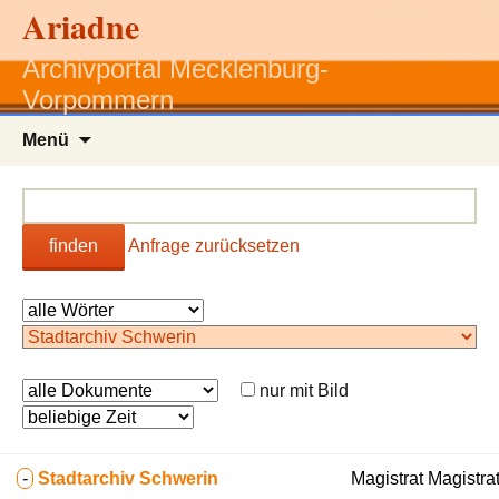
Ariadne
Archivportal Mecklenburg-
Vorpommern
Zum
Menü
Inhalt
springen
finden
Anfrage zurücksetzen
nur mit Bild
-
Stadtarchiv Schwerin
Magistrat Magistrat 