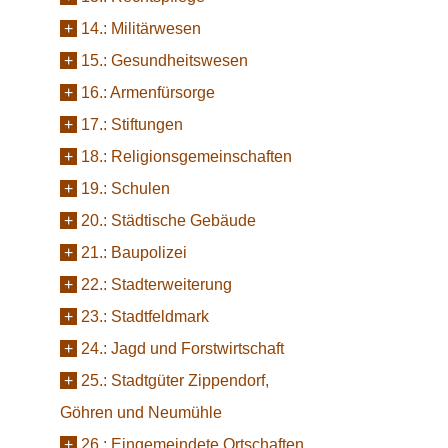
+
14.:
Militärwesen
+
15.:
Gesundheitswesen
+
16.:
Armenfürsorge
+
17.:
Stiftungen
+
18.:
Religionsgemeinschaften
+
19.:
Schulen
+
20.:
Städtische Gebäude
+
21.:
Baupolizei
+
22.:
Stadterweiterung
+
23.:
Stadtfeldmark
+
24.:
Jagd und Forstwirtschaft
+
25.:
Stadtgüter Zippendorf,
Göhren und Neumühle
+
26.:
Eingemeindete Ortschaften