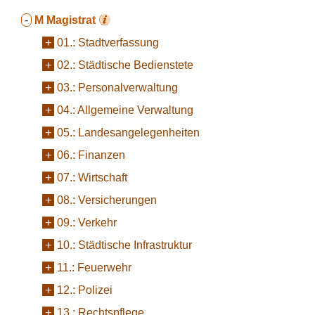
-
M
Magistrat
+
01.:
Stadtverfassung
+
02.:
Städtische Bedienstete
+
03.:
Personalverwaltung
+
04.:
Allgemeine Verwaltung
+
05.:
Landesangelegenheiten
+
06.:
Finanzen
+
07.:
Wirtschaft
+
08.:
Versicherungen
+
09.:
Verkehr
+
10.:
Städtische Infrastruktur
+
11.:
Feuerwehr
+
12.:
Polizei
+
13.:
Rechtspflege