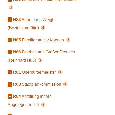
+
N84
Annemarie Weigt
(Bezirksturnrätin)
+
N85
Familienarchiv Karsten
+
N86
Fotobestand Großer Dreesch
(Reinhard Huß)
+
R01
Oberbürgermeister
+
R03
Stadtplankommission
+
R04
Abteilung Innere
Angelegenheiten