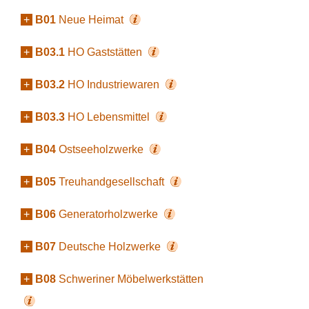
+
B01
Neue Heimat
+
B03.1
HO Gaststätten
+
B03.2
HO Industriewaren
+
B03.3
HO Lebensmittel
+
B04
Ostseeholzwerke
+
B05
Treuhandgesellschaft
+
B06
Generatorholzwerke
+
B07
Deutsche Holzwerke
+
B08
Schweriner Möbelwerkstätten