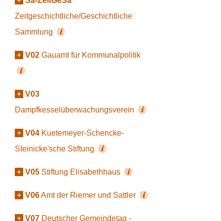
+
Sa-ZeitGeSa
Zeitgeschichtliche/Geschichtliche
Sammlung
+
V02
Gauamt für Kommunalpolitik
+
V03
Dampfkesselüberwachungsverein
+
V04
Kuetemeyer-Schencke-
Steinicke'sche Stiftung
+
V05
Stiftung Elisabethhaus
+
V06
Amt der Riemer und Sattler
+
V07
Deutscher Gemeindetag -