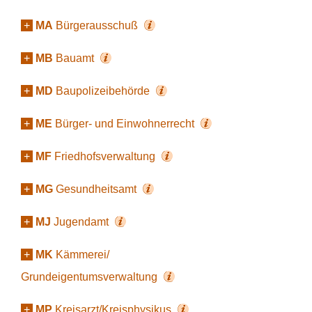
+
MA
Bürgerausschuß
+
MB
Bauamt
+
MD
Baupolizeibehörde
+
ME
Bürger- und Einwohnerrecht
+
MF
Friedhofsverwaltung
+
MG
Gesundheitsamt
+
MJ
Jugendamt
+
MK
Kämmerei/
Grundeigentumsverwaltung
+
MP
Kreisarzt/Kreisphysikus