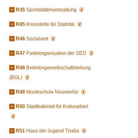
+
R35
Sportstättenverwaltung
+
R45
Kreisstelle für Statistik
+
R46
Sozialamt
+
R47
Parteiorganisation der SED
+
R48
Betriebsgewerkschaftsleitung
(BGL)
+
R49
Musikschule Neustrelitz
+
R50
Stadtkabinett für Kulturarbeit
+
R51
Haus der Jugend Thalia