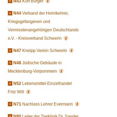
+
N43
Kurt Bürger
+
N44
Verband der Heimkehrer,
Kriegsgefangenen und
Vermisstenangehörigen Deutschlands
e.V. - Kreisverband Schwerin
+
N47
Kneipp Verein Schwerin
+
N48
Jüdische Gebäude in
Mecklenburg-Vorpommern
+
N52
Lebensmittel-Einzelhandel
Fritz Will
+
N71
Nachlass Lehrer Evermann
+
N80
Leiter der Tierklinik Dr. Sander