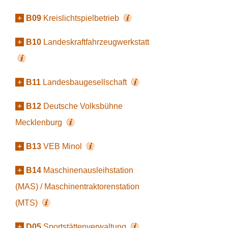
+
B09
Kreislichtspielbetrieb
+
B10
Landeskraftfahrzeugwerkstatt
+
B11
Landesbaugesellschaft
+
B12
Deutsche Volksbühne
Mecklenburg
+
B13
VEB Minol
+
B14
Maschinenausleihstation
(MAS) / Maschinentraktorenstation
(MTS)
+
D05
Sportstättenverwaltung