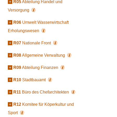
+
R05
Abteilung Handel und
Versorgung
+
R06
Umwelt Wasserwirtschaft
Erholungswesen
+
R07
Nationale Front
+
R08
Allgemeine Verwaltung
+
R09
Abteilung Finanzen
+
R10
Stadtbauamt
+
R11
Büro des Chefarchitekten
+
R12
Komitee für Köperkultur und
Sport