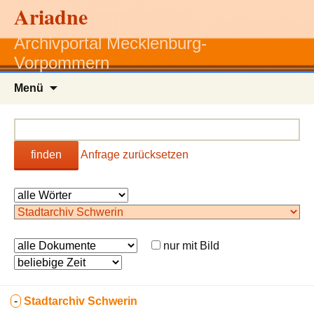
Ariadne
Archivportal Mecklenburg-
Vorpommern
Zum
Menü
Inhalt
springen
finden
Anfrage zurücksetzen
nur mit Bild
-
Stadtarchiv Schwerin