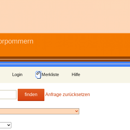
Vorpommern
Login
Merkliste
Hilfe
finden
Anfrage zurücksetzen