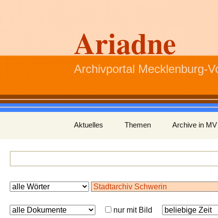
Ariadne
Archivportal Mecklenburg-
Zum
Aktuelles
Themen
Archive in MV
Inhalt
springen
nur mit Bild