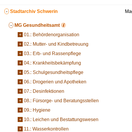
-
Stadtarchiv Schwerin
Mag
-
MG
Gesundheitsamt
+
01.:
Behördenorganisation
+
02.:
Mutter- und Kindbetreuung
+
03.:
Erb- und Rassenpflege
+
04.:
Krankheitsbekämpfung
+
05.:
Schulgesundheitspflege
+
06.:
Drogerien und Apotheken
+
07.:
Desinfektionen
+
08.:
Fürsorge- und Beratungsstellen
+
09.:
Hygiene
+
10.:
Leichen und Bestattungswesen
+
11.:
Wasserkontrollen